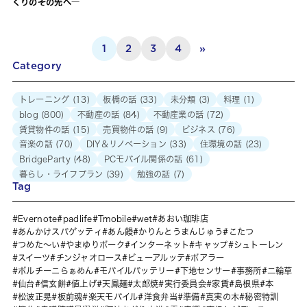
くりのその先へ―
1
2
3
4
»
Category
トレーニング
(13)
板橋の話
(33)
未分類
(3)
料理
(1)
blog
(800)
不動産の話
(84)
不動産業の話
(72)
賃貸物件の話
(15)
売買物件の話
(9)
ビジネス
(76)
音楽の話
(70)
DIY＆リノベーション
(33)
住環境の話
(23)
BridgeParty
(48)
PCモバイル関係の話
(61)
暮らし・ライフプラン
(39)
勉強の話
(7)
Tag
Evernote
padlife
Tmobile
wet
あおい珈琲店
あんかけスパゲッティ
あん饅
かりんとうまんじゅう
こたつ
つめた～い
やまゆりポーク
インターネット
キャップ
シュトーレン
スイーツ
チンジャオロース
ビューアルッテ
ポアラー
ポルチーニらぁめん
モバイルバッテリー
下地センサー
事務所
二輪草
仙台
信玄餅
値上げ
天鳳麺
太郎焼
実行委員会
家賃
島根県
本
松波正晃
板前魂
楽天モバイル
洋食弁当
準備
真実の木
秘密特訓