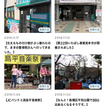
板橋の話
板橋の話
2018.11.17
2018.11.10
【左太ももの付け根がぶっ壊れたの
【第22回いたばし産業見本市が開
で、まきの整骨院さんへ行ってきま
催されました】
した。】
板橋の話
板橋の話
2018.11.04
2018.11.02
【JCバンドと高島平音楽祭】
【なんと！板橋区平和公園でBBQ
出来なくなるそうです。】