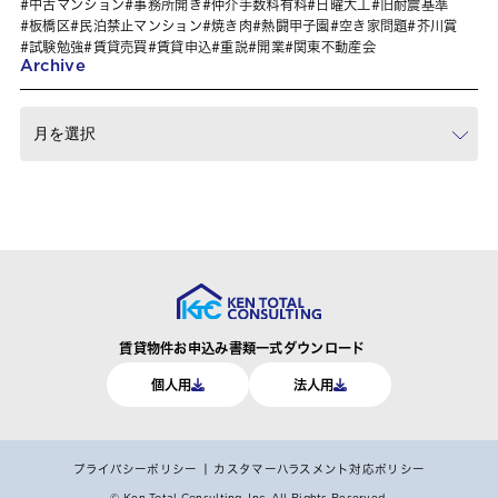
中古マンション
事務所開き
仲介手数料有料
日曜大工
旧耐震基準
板橋区
民泊禁止マンション
焼き肉
熱闘甲子園
空き家問題
芥川賞
試験勉強
賃貸売買
賃貸申込
重説
開業
関東不動産会
Archive
賃貸物件お申込み書類一式ダウンロード
個人用
法人用
プライバシーポリシー
カスタマーハラスメント対応ポリシー
© Ken Total Consulting, Inc.
All Rights Reserved.