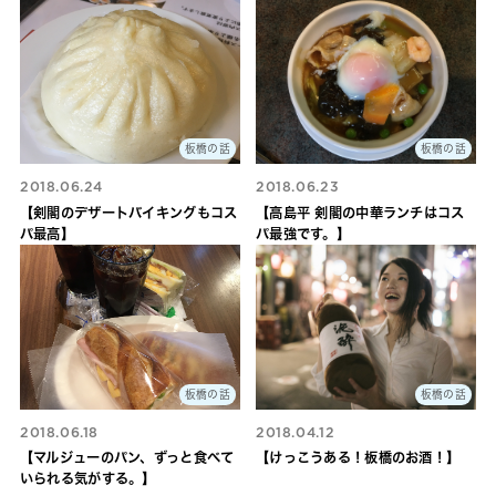
板橋の話
板橋の話
2018.06.24
2018.06.23
【剣閣のデザートバイキングもコス
【高島平 剣閣の中華ランチはコス
パ最高】
パ最強です。】
板橋の話
板橋の話
2018.06.18
2018.04.12
【マルジューのパン、ずっと食べて
【けっこうある！板橋のお酒！】
いられる気がする。】