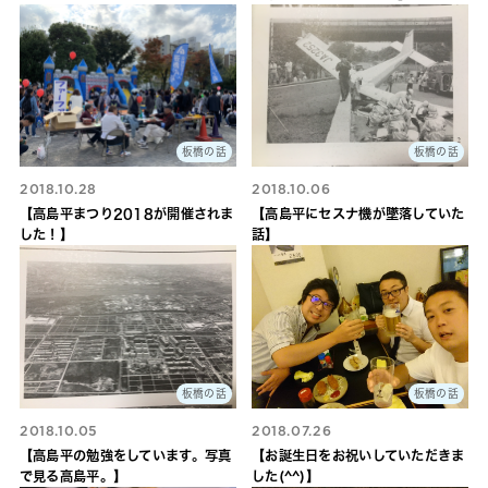
板橋の話
板橋の話
2018.10.28
2018.10.06
【高島平まつり2018が開催されま
【高島平にセスナ機が墜落していた
した！】
話】
板橋の話
板橋の話
2018.10.05
2018.07.26
【高島平の勉強をしています。写真
【お誕生日をお祝いしていただきま
で見る高島平。】
した(^^)】