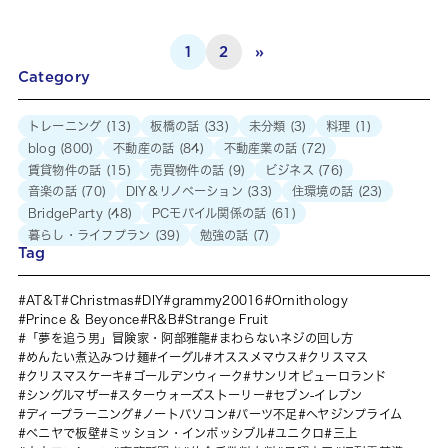
1
2
»
Category
トレーニング
(13)
板橋の話
(33)
未分類
(3)
料理
(1)
blog
(800)
不動産の話
(84)
不動産業の話
(72)
賃貸物件の話
(15)
売買物件の話
(9)
ビジネス
(76)
音楽の話
(70)
DIY＆リノベーション
(33)
住環境の話
(23)
BridgeParty
(48)
PCモバイル関係の話
(61)
暮らし・ライフプラン
(39)
勉強の話
(7)
Tag
AT&T
Christmas
DIY
grammy20016
Ornithology
Prince & Beyonce
R&B
Strange Fruit
「夢を追う男」冒険家・阿部雅龍
まわらないネジの回し方
めんたい煮込みつけ麺
イーグル
オススメマウス
クリスマス
クリスマスケーキ
ゴールデンウィーク
サンリオピューロランド
シングルマザー
スターウォーズストーリー
セブン-イレブン
ディープラーニング
ノートパソコン
パーツ不足
ヘヤジンプライム
ベニヤで板壁
ミッション・インポッシブル
ユニクロ
三上