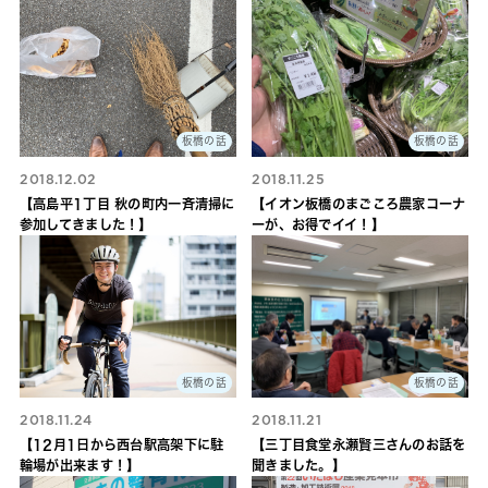
板橋の話
板橋の話
2018.12.02
2018.11.25
【高島平1丁目 秋の町内一斉清掃に
【イオン板橋のまごころ農家コーナ
参加してきました！】
ーが、お得でイイ！】
板橋の話
板橋の話
2018.11.24
2018.11.21
【12月1日から西台駅高架下に駐
【三丁目食堂永瀬賢三さんのお話を
輪場が出来ます！】
聞きました。】