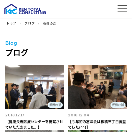
tog
トップ
ブログ
板橋の話
Blog
ブログ
板橋の話
板橋の話
2018.12.17
2018.12.04
【健康長寿医療センターを視察させ
【今年初の忘年会は板橋三丁目食堂
ていただきました。】
でした(^^)】