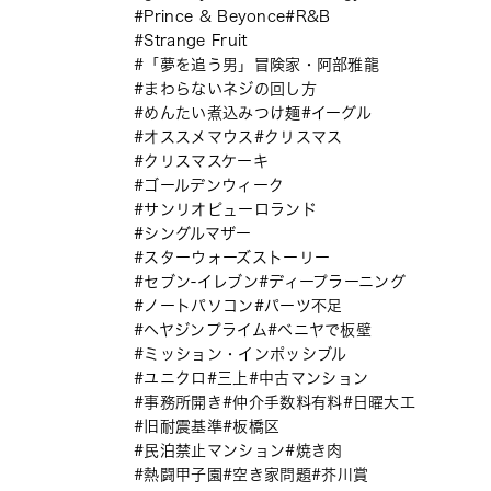
Prince & Beyonce
R&B
Strange Fruit
「夢を追う男」冒険家・阿部雅龍
まわらないネジの回し方
めんたい煮込みつけ麺
イーグル
オススメマウス
クリスマス
クリスマスケーキ
ゴールデンウィーク
サンリオピューロランド
シングルマザー
スターウォーズストーリー
セブン-イレブン
ディープラーニング
ノートパソコン
パーツ不足
ヘヤジンプライム
ベニヤで板壁
ミッション・インポッシブル
ユニクロ
三上
中古マンション
事務所開き
仲介手数料有料
日曜大工
旧耐震基準
板橋区
民泊禁止マンション
焼き肉
熱闘甲子園
空き家問題
芥川賞