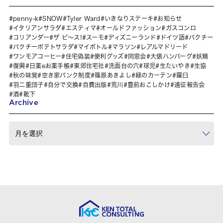
penny-k
SNOW
Tyler Ward
いきなりステーキ
お知らせ
イタリアンサラダ
エスティマ
オールドファッション
ガスコンロ
コリアンダー
ザ ピ〜ス!
スーモ
ディズニーランド
ドイツ語
パクチー
パクチーポテトサラダ
マイボトル
マラソン
レアルマドリード
ワンモアコーヒー
住宅偽装
便利グッズ
同窓会
大俵ハンバーグ
妖精
復興
日薬eお薬手帳
東郊住宅社
洗面台の穴
球児
生たいやき
生協
秋の味覚
空き家バンク制度
篠原あきよし
緑のカーテン
羅臼
羽二重団子
自分で交換
自費出版
荒川
豊前おこしかけ
遠征報告会
酒
靴下
Archive