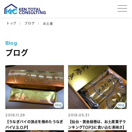
tog
トップ
ブログ
お土産
Blog
ブログ
blog
blog
2018.11.29
2018.05.31
【うなぎパイの頂点を極めたうなぎ
【仙台・黄金絵巻は、お土産菓子ラ
パイV.S.O.P】
ンキングTOP3に食い込む美味さ】