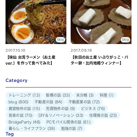
blog
blog
2017.10.10
2017.09.19
【味仙 台湾ラーメン（お土産
【秋田のお土産 いぶりがっこ・バ
ver.）を作って食べてみた】
ター餅・比内地鶏ウィンナー】
Category
トレーニング
(13)
板橋の話
(33)
未分類
(3)
料理
(1)
blog
(800)
不動産の話
(84)
不動産業の話
(72)
賃貸物件の話
(15)
売買物件の話
(9)
ビジネス
(76)
音楽の話
(70)
DIY＆リノベーション
(33)
住環境の話
(23)
BridgeParty
(48)
PCモバイル関係の話
(61)
暮らし・ライフプラン
(39)
勉強の話
(7)
Tag