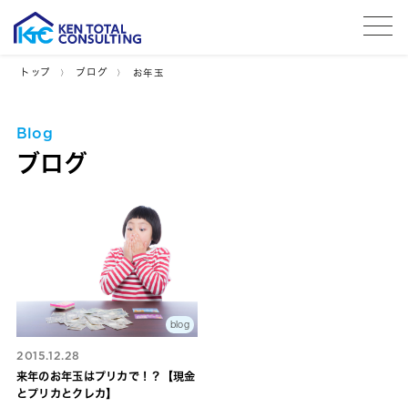
tog
トップ
ブログ
お年玉
Blog
ブログ
blog
2015.12.28
来年のお年玉はプリカで！？【現金
とプリカとクレカ】