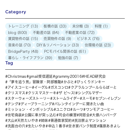
Category
トレーニング
(13)
板橋の話
(33)
未分類
(3)
料理
(1)
blog
(800)
不動産の話
(84)
不動産業の話
(72)
賃貸物件の話
(15)
売買物件の話
(9)
ビジネス
(76)
音楽の話
(70)
DIY＆リノベーション
(33)
住環境の話
(23)
BridgeParty
(48)
PCモバイル関係の話
(61)
暮らし・ライフプラン
(39)
勉強の話
(7)
Tag
Christmas
gmail受信遅延
grammy20016
HEAD研究会
「夢を追う男」冒険家・阿部雅龍
かぶと
びっくりドンキー
アイスコーヒー
イーグル
ガスコンロ
クアラルンプールららぽーと
クリスマス
クリスマスケーキ
ザ ピ〜ス!
シングルマザー
スターウォーズストーリー
ストームライダー
スーモ
セブン-イレブン
テング
ディープラーニング
バレンタインデーに聞きたい曲
ミッション・インポッシブル
ユニクロ
ルーツ
ワンモアコーヒー
住宅偽装
公園に車が突っ込む
司会の練習
同窓会
大俵ハンバーグ
大山
天然たいやき
姉妹
普通借家契約
民泊禁止マンション
洗面台の穴
生たいやき
申込１番手
空き家バンク制度
篠原あきよし