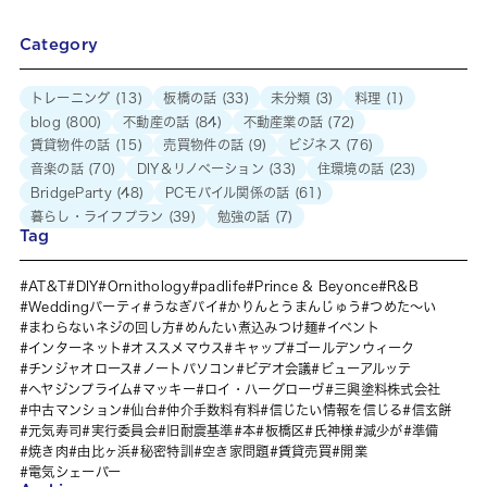
Category
トレーニング
(13)
板橋の話
(33)
未分類
(3)
料理
(1)
blog
(800)
不動産の話
(84)
不動産業の話
(72)
賃貸物件の話
(15)
売買物件の話
(9)
ビジネス
(76)
音楽の話
(70)
DIY＆リノベーション
(33)
住環境の話
(23)
BridgeParty
(48)
PCモバイル関係の話
(61)
暮らし・ライフプラン
(39)
勉強の話
(7)
Tag
AT&T
DIY
Ornithology
padlife
Prince & Beyonce
R&B
Weddingパーティ
うなぎパイ
かりんとうまんじゅう
つめた～い
まわらないネジの回し方
めんたい煮込みつけ麺
イベント
インターネット
オススメマウス
キャップ
ゴールデンウィーク
チンジャオロース
ノートパソコン
ビデオ会議
ビューアルッテ
ヘヤジンプライム
マッキー
ロイ・ハーグローヴ
三興塗料株式会社
中古マンション
仙台
仲介手数料有料
信じたい情報を信じる
信玄餅
元気寿司
実行委員会
旧耐震基準
本
板橋区
氏神様
減少が
準備
焼き肉
由比ヶ浜
秘密特訓
空き家問題
賃貸売買
開業
電気シェーバー