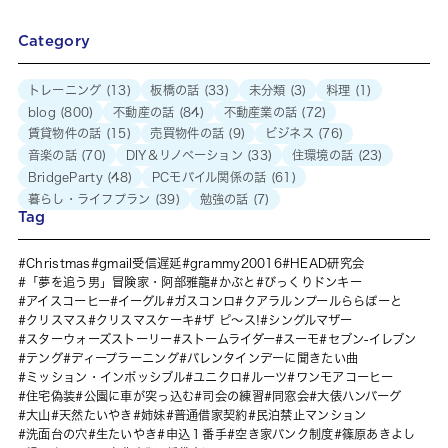
Category
トレーニング
(13)
板橋の話
(33)
未分類
(3)
料理
(1)
blog
(800)
不動産の話
(84)
不動産業の話
(72)
賃貸物件の話
(15)
売買物件の話
(9)
ビジネス
(76)
音楽の話
(70)
DIY＆リノベーション
(33)
住環境の話
(23)
BridgeParty
(48)
PCモバイル関係の話
(61)
暮らし・ライフプラン
(39)
勉強の話
(7)
Tag
Christmas
gmail受信遅延
grammy20016
HEAD研究会
「夢を追う男」冒険家・阿部雅龍
かぶと
びっくりドンキー
アイスコーヒー
イーグル
ガスコンロ
クアラルンプールららぽーと
クリスマス
クリスマスケーキ
ザ ピ〜ス!
シングルマザー
スターウォーズストーリー
ストームライダー
スーモ
セブン-イレブン
テング
ディープラーニング
バレンタインデーに聞きたい曲
ミッション・インポッシブル
ユニクロ
ルーツ
ワンモアコーヒー
住宅偽装
公園に車が突っ込む
司会の練習
同窓会
大俵ハンバーグ
大山
天然たいやき
姉妹
普通借家契約
民泊禁止マンション
洗面台の穴
生たいやき
申込１番手
空き家バンク制度
篠原あきよし