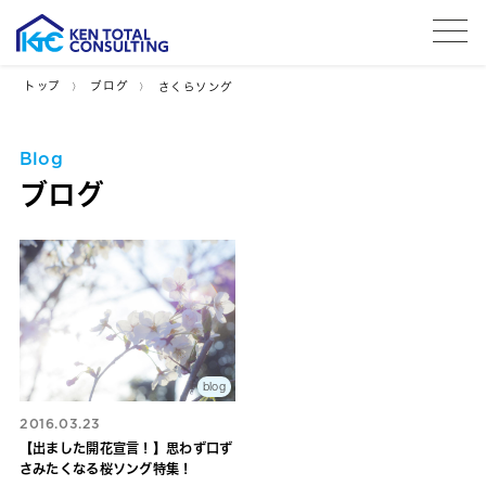
tog
トップ
ブログ
さくらソング
Blog
ブログ
blog
2016.03.23
【出ました開花宣言！】思わず口ず
さみたくなる桜ソング特集！