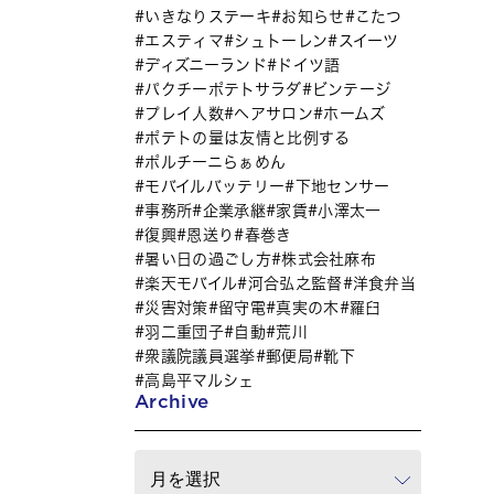
いきなりステーキ
お知らせ
こたつ
エスティマ
シュトーレン
スイーツ
ディズニーランド
ドイツ語
パクチーポテトサラダ
ビンテージ
プレイ人数
ヘアサロン
ホームズ
ポテトの量は友情と比例する
ポルチーニらぁめん
モバイルバッテリー
下地センサー
事務所
企業承継
家賃
小澤太一
復興
恩送り
春巻き
暑い日の過ごし方
株式会社麻布
楽天モバイル
河合弘之監督
洋食弁当
災害対策
留守電
真実の木
羅臼
羽二重団子
自動
荒川
衆議院議員選挙
郵便局
靴下
高島平マルシェ
Archive