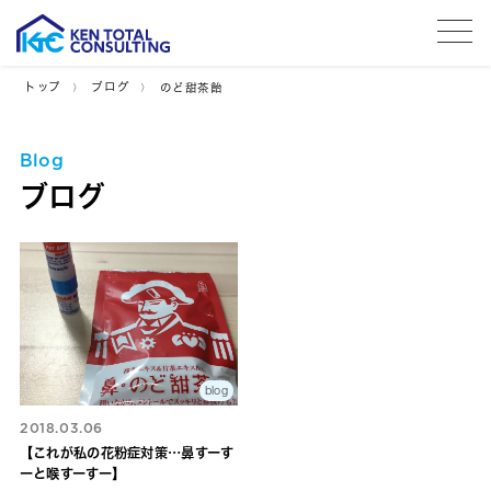
tog
トップ
ブログ
のど甜茶飴
Blog
ブログ
blog
2018.03.06
【これが私の花粉症対策…鼻すーす
ーと喉すーすー】