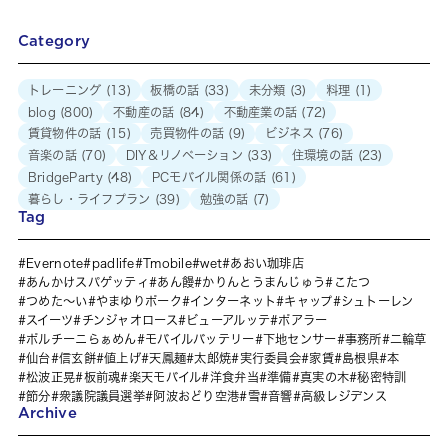
Category
トレーニング
(13)
板橋の話
(33)
未分類
(3)
料理
(1)
blog
(800)
不動産の話
(84)
不動産業の話
(72)
賃貸物件の話
(15)
売買物件の話
(9)
ビジネス
(76)
音楽の話
(70)
DIY＆リノベーション
(33)
住環境の話
(23)
BridgeParty
(48)
PCモバイル関係の話
(61)
暮らし・ライフプラン
(39)
勉強の話
(7)
Tag
Evernote
padlife
Tmobile
wet
あおい珈琲店
あんかけスパゲッティ
あん饅
かりんとうまんじゅう
こたつ
つめた～い
やまゆりポーク
インターネット
キャップ
シュトーレン
スイーツ
チンジャオロース
ビューアルッテ
ポアラー
ポルチーニらぁめん
モバイルバッテリー
下地センサー
事務所
二輪草
仙台
信玄餅
値上げ
天鳳麺
太郎焼
実行委員会
家賃
島根県
本
松波正晃
板前魂
楽天モバイル
洋食弁当
準備
真実の木
秘密特訓
節分
衆議院議員選挙
阿波おどり空港
雪
音響
高級レジデンス
Archive