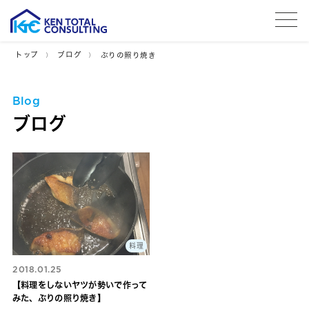
tog
トップ
ブログ
ぶりの照り焼き
Blog
ブログ
料理
2018.01.25
【料理をしないヤツが勢いで作って
みた、ぶりの照り焼き】