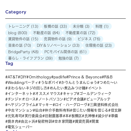
Category
トレーニング
(13)
板橋の話
(33)
未分類
(3)
料理
(1)
blog
(800)
不動産の話
(84)
不動産業の話
(72)
賃貸物件の話
(15)
売買物件の話
(9)
ビジネス
(76)
音楽の話
(70)
DIY＆リノベーション
(33)
住環境の話
(23)
BridgeParty
(48)
PCモバイル関係の話
(61)
暮らし・ライフプラン
(39)
勉強の話
(7)
Tag
AT&T
DIY
Ornithology
padlife
Prince & Beyonce
R&B
Weddingパーティ
うなぎパイ
かりんとうまんじゅう
つめた～い
まわらないネジの回し方
めんたい煮込みつけ麺
イベント
インターネット
オススメマウス
キャップ
ゴールデンウィーク
チンジャオロース
ノートパソコン
ビデオ会議
ビューアルッテ
ヘヤジンプライム
マッキー
ロイ・ハーグローヴ
三興塗料株式会社
中古マンション
仙台
仲介手数料有料
信じたい情報を信じる
信玄餅
元気寿司
実行委員会
旧耐震基準
本
板橋区
氏神様
減少が
準備
焼き肉
由比ヶ浜
秘密特訓
空き家問題
賃貸売買
開業
電気シェーバー