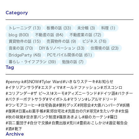
Category
トレーニング
(13)
板橋の話
(33)
未分類
(3)
料理
(1)
blog
(800)
不動産の話
(84)
不動産業の話
(72)
賃貸物件の話
(15)
売買物件の話
(9)
ビジネス
(76)
音楽の話
(70)
DIY＆リノベーション
(33)
住環境の話
(23)
BridgeParty
(48)
PCモバイル関係の話
(61)
暮らし・ライフプラン
(39)
勉強の話
(7)
Tag
penny-k
SNOW
Tyler Ward
いきなりステーキ
お知らせ
イタリアンサラダ
エスティマ
オールドファッション
ガスコンロ
コリアンダー
ザ ピ〜ス!
スーモ
ディズニーランド
ドイツ語
パクチー
パクチーポテトサラダ
マイボトル
マラソン
レアルマドリード
ワンモアコーヒー
住宅偽装
便利グッズ
同窓会
大俵ハンバーグ
妖精
復興
日薬eお薬手帳
東郊住宅社
洗面台の穴
球児
生たいやき
生協
秋の味覚
空き家バンク制度
篠原あきよし
緑のカーテン
羅臼
羽二重団子
自分で交換
自費出版
荒川
豊前おこしかけ
遠征報告会
酒
靴下
Archive