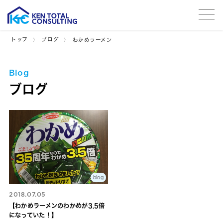
tog
トップ
ブログ
わかめラーメン
Blog
ブログ
blog
2018.07.05
【わかめラーメンのわかめが3.5倍
になっていた！】