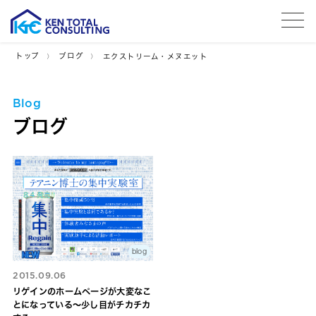
tog
トップ
ブログ
エクストリーム・メヌエット
Blog
ブログ
blog
2015.09.06
リゲインのホームページが大変なこ
とになっている〜少し目がチカチカ