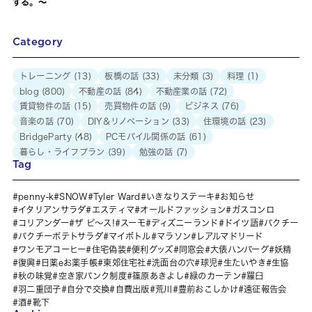
する。〜
Category
トレーニング
(13)
板橋の話
(33)
未分類
(3)
料理
(1)
blog
(800)
不動産の話
(84)
不動産業の話
(72)
賃貸物件の話
(15)
売買物件の話
(9)
ビジネス
(76)
音楽の話
(70)
DIY＆リノベーション
(33)
住環境の話
(23)
BridgeParty
(48)
PCモバイル関係の話
(61)
暮らし・ライフプラン
(39)
勉強の話
(7)
Tag
penny-k
SNOW
Tyler Ward
いきなりステーキ
お知らせ
イタリアンサラダ
エスティマ
オールドファッション
ガスコンロ
コリアンダー
ザ ピ〜ス!
スーモ
ディズニーランド
ドイツ語
パクチー
パクチーポテトサラダ
マイボトル
マラソン
レアルマドリード
ワンモアコーヒー
住宅偽装
便利グッズ
同窓会
大俵ハンバーグ
妖精
復興
日薬eお薬手帳
東郊住宅社
洗面台の穴
球児
生たいやき
生協
秋の味覚
空き家バンク制度
篠原あきよし
緑のカーテン
羅臼
羽二重団子
自分で交換
自費出版
荒川
豊前おこしかけ
遠征報告会
酒
靴下