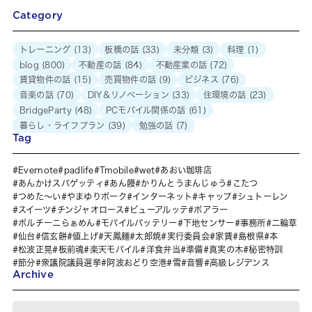
Category
トレーニング
(13)
板橋の話
(33)
未分類
(3)
料理
(1)
blog
(800)
不動産の話
(84)
不動産業の話
(72)
賃貸物件の話
(15)
売買物件の話
(9)
ビジネス
(76)
音楽の話
(70)
DIY＆リノベーション
(33)
住環境の話
(23)
BridgeParty
(48)
PCモバイル関係の話
(61)
暮らし・ライフプラン
(39)
勉強の話
(7)
Tag
Evernote
padlife
Tmobile
wet
あおい珈琲店
あんかけスパゲッティ
あん饅
かりんとうまんじゅう
こたつ
つめた～い
やまゆりポーク
インターネット
キャップ
シュトーレン
スイーツ
チンジャオロース
ビューアルッテ
ポアラー
ポルチーニらぁめん
モバイルバッテリー
下地センサー
事務所
二輪草
仙台
信玄餅
値上げ
天鳳麺
太郎焼
実行委員会
家賃
島根県
本
松波正晃
板前魂
楽天モバイル
洋食弁当
準備
真実の木
秘密特訓
節分
衆議院議員選挙
阿波おどり空港
雪
音響
高級レジデンス
Archive