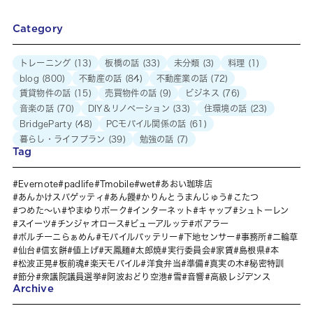
Category
トレーニング
(13)
板橋の話
(33)
未分類
(3)
料理
(1)
blog
(800)
不動産の話
(84)
不動産業の話
(72)
賃貸物件の話
(15)
売買物件の話
(9)
ビジネス
(76)
音楽の話
(70)
DIY＆リノベーション
(33)
住環境の話
(23)
BridgeParty
(48)
PCモバイル関係の話
(61)
暮らし・ライフプラン
(39)
勉強の話
(7)
Tag
Evernote
padlife
Tmobile
wet
あおい珈琲店
あんかけスパゲッティ
あん饅
かりんとうまんじゅう
こたつ
つめた～い
やまゆりポーク
インターネット
キャップ
シュトーレン
スイーツ
チンジャオロース
ビューアルッテ
ポアラー
ポルチーニらぁめん
モバイルバッテリー
下地センサー
事務所
二輪草
仙台
信玄餅
値上げ
天鳳麺
太郎焼
実行委員会
家賃
島根県
本
松波正晃
板前魂
楽天モバイル
洋食弁当
準備
真実の木
秘密特訓
節分
衆議院議員選挙
阿波おどり空港
雪
音響
高級レジデンス
Archive