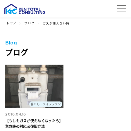
tog
トップ
ブログ
ガスが使えない時
Blog
ブログ
暮らし・ライフプラン
2016.04.16
【もしもガスが使えなくなったら】
緊急時の対応＆復旧方法