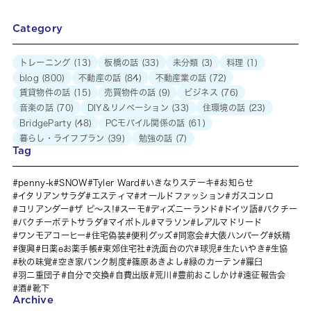
Category
トレーニング
(13)
板橋の話
(33)
未分類
(3)
料理
(1)
blog
(800)
不動産の話
(84)
不動産業の話
(72)
賃貸物件の話
(15)
売買物件の話
(9)
ビジネス
(76)
音楽の話
(70)
DIY＆リノベーション
(33)
住環境の話
(23)
BridgeParty
(48)
PCモバイル関係の話
(61)
暮らし・ライフプラン
(39)
勉強の話
(7)
Tag
penny-k
SNOW
Tyler Ward
いきなりステーキ
お知らせ
イタリアンサラダ
エスティマ
オールドファッション
ガスコンロ
コリアンダー
ザ ピ〜ス!
スーモ
ディズニーランド
ドイツ語
パクチー
パクチーポテトサラダ
マイボトル
マラソン
レアルマドリード
ワンモアコーヒー
住宅偽装
便利グッズ
同窓会
大俵ハンバーグ
妖精
復興
日薬eお薬手帳
東郊住宅社
洗面台の穴
球児
生たいやき
生協
秋の味覚
空き家バンク制度
篠原あきよし
緑のカーテン
羅臼
羽二重団子
自分で交換
自費出版
荒川
豊前おこしかけ
遠征報告会
酒
靴下
Archive