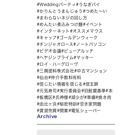
Weddingパーティ
うなぎパイ
かりんとうまんじゅう
つめた～い
まわらないネジの回し方
めんたい煮込みつけ麺
イベント
インターネット
オススメマウス
キャップ
ゴールデンウィーク
チンジャオロース
ノートパソコン
ビデオ会議
ビューアルッテ
ヘヤジンプライム
マッキー
ロイ・ハーグローヴ
三興塗料株式会社
中古マンション
仙台
仲介手数料有料
信じたい情報を信じる
信玄餅
元気寿司
実行委員会
旧耐震基準
本
板橋区
氏神様
減少が
準備
焼き肉
由比ヶ浜
秘密特訓
空き家問題
賃貸売買
開業
電気シェーバー
Archive