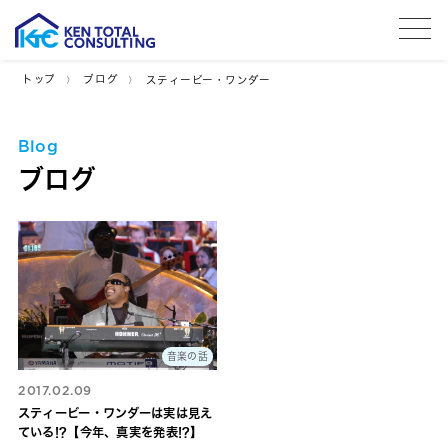
tog
トップ
ブログ
スティービー・ワンダー
Blog
ブログ
音楽の話
2017.02.09
スティービー・ワンダーは実は見え
ている!?【今年、真実を発表!?】