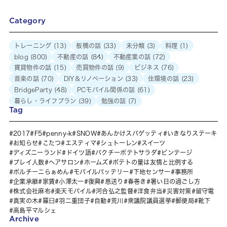
Category
トレーニング
(13)
板橋の話
(33)
未分類
(3)
料理
(1)
blog
(800)
不動産の話
(84)
不動産業の話
(72)
賃貸物件の話
(15)
売買物件の話
(9)
ビジネス
(76)
音楽の話
(70)
DIY＆リノベーション
(33)
住環境の話
(23)
BridgeParty
(48)
PCモバイル関係の話
(61)
暮らし・ライフプラン
(39)
勉強の話
(7)
Tag
2017
F5
penny-k
SNOW
あんかけスパゲッティ
いきなりステーキ
お知らせ
こたつ
エスティマ
シュトーレン
スイーツ
ディズニーランド
ドイツ語
パクチーポテトサラダ
ビンテージ
プレイ人数
ヘアサロン
ホームズ
ポテトの量は友情と比例する
ポルチーニらぁめん
モバイルバッテリー
下地センサー
事務所
企業承継
家賃
小澤太一
復興
恩送り
春巻き
暑い日の過ごし方
株式会社麻布
楽天モバイル
河合弘之監督
洋食弁当
災害対策
留守電
真実の木
羅臼
羽二重団子
自動
荒川
衆議院議員選挙
郵便局
靴下
高島平マルシェ
Archive