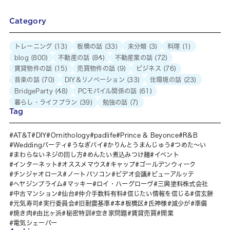
Category
トレーニング
(13)
板橋の話
(33)
未分類
(3)
料理
(1)
blog
(800)
不動産の話
(84)
不動産業の話
(72)
賃貸物件の話
(15)
売買物件の話
(9)
ビジネス
(76)
音楽の話
(70)
DIY＆リノベーション
(33)
住環境の話
(23)
BridgeParty
(48)
PCモバイル関係の話
(61)
暮らし・ライフプラン
(39)
勉強の話
(7)
Tag
AT&T
DIY
Ornithology
padlife
Prince & Beyonce
R&B
Weddingパーティ
うなぎパイ
かりんとうまんじゅう
つめた～い
まわらないネジの回し方
めんたい煮込みつけ麺
イベント
インターネット
オススメマウス
キャップ
ゴールデンウィーク
チンジャオロース
ノートパソコン
ビデオ会議
ビューアルッテ
ヘヤジンプライム
マッキー
ロイ・ハーグローヴ
三興塗料株式会社
中古マンション
仙台
仲介手数料有料
信じたい情報を信じる
信玄餅
元気寿司
実行委員会
旧耐震基準
本
板橋区
氏神様
減少が
準備
焼き肉
由比ヶ浜
秘密特訓
空き家問題
賃貸売買
開業
電気シェーバー