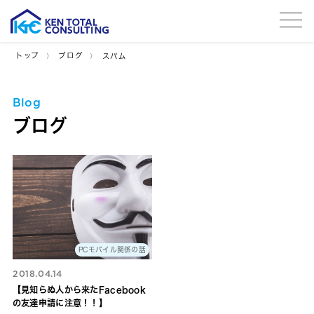
tog
トップ
ブログ
スパム
Blog
ブログ
PCモバイル関係の話
2018.04.14
【見知らぬ人から来たFacebook
の友達申請に注意！！】