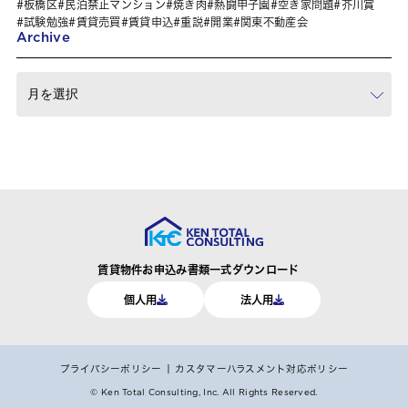
板橋区
民泊禁止マンション
焼き肉
熱闘甲子園
空き家問題
芥川賞
試験勉強
賃貸売買
賃貸申込
重説
開業
関東不動産会
Archive
賃貸物件お申込み書類一式ダウンロード
個人用
法人用
プライバシーポリシー
カスタマーハラスメント対応ポリシー
© Ken Total Consulting, Inc.
All Rights Reserved.