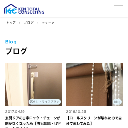
tog
トップ
ブログ
チェーン
Blog
ブログ
暮らし・ライフプラン
blog
2017.04.19
2016.10.25
玄関ドアのU字ロック・チェーンが
【ロールスクリーンが壊れたので自
開かなくなったら【防犯知識・U字
分で直してみた】