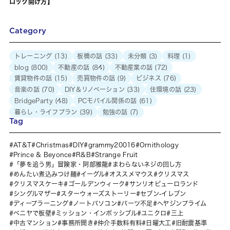
ロック開け方】
Category
トレーニング
(13)
板橋の話
(33)
未分類
(3)
料理
(1)
blog
(800)
不動産の話
(84)
不動産業の話
(72)
賃貸物件の話
(15)
売買物件の話
(9)
ビジネス
(76)
音楽の話
(70)
DIY＆リノベーション
(33)
住環境の話
(23)
BridgeParty
(48)
PCモバイル関係の話
(61)
暮らし・ライフプラン
(39)
勉強の話
(7)
Tag
AT&T
Christmas
DIY
grammy20016
Ornithology
Prince & Beyonce
R&B
Strange Fruit
「夢を追う男」冒険家・阿部雅龍
まわらないネジの回し方
めんたい煮込みつけ麺
イーグル
オススメマウス
クリスマス
クリスマスケーキ
ゴールデンウィーク
サンリオピューロランド
シングルマザー
スターウォーズストーリー
セブン-イレブン
ディープラーニング
ノートパソコン
パーツ不足
ヘヤジンプライム
ベニヤで板壁
ミッション・インポッシブル
ユニクロ
三上
中古マンション
事務所開き
仲介手数料有料
日曜大工
旧耐震基準