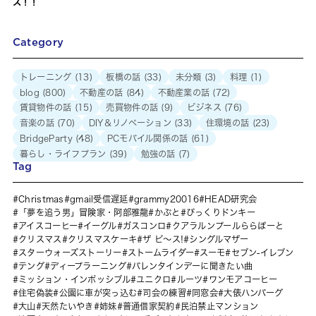
ス！！
Category
トレーニング
(13)
板橋の話
(33)
未分類
(3)
料理
(1)
blog
(800)
不動産の話
(84)
不動産業の話
(72)
賃貸物件の話
(15)
売買物件の話
(9)
ビジネス
(76)
音楽の話
(70)
DIY＆リノベーション
(33)
住環境の話
(23)
BridgeParty
(48)
PCモバイル関係の話
(61)
暮らし・ライフプラン
(39)
勉強の話
(7)
Tag
Christmas
gmail受信遅延
grammy20016
HEAD研究会
「夢を追う男」冒険家・阿部雅龍
かぶと
びっくりドンキー
アイスコーヒー
イーグル
ガスコンロ
クアラルンプールららぽーと
クリスマス
クリスマスケーキ
ザ ピ〜ス!
シングルマザー
スターウォーズストーリー
ストームライダー
スーモ
セブン-イレブン
テング
ディープラーニング
バレンタインデーに聞きたい曲
ミッション・インポッシブル
ユニクロ
ルーツ
ワンモアコーヒー
住宅偽装
公園に車が突っ込む
司会の練習
同窓会
大俵ハンバーグ
大山
天然たいやき
姉妹
普通借家契約
民泊禁止マンション