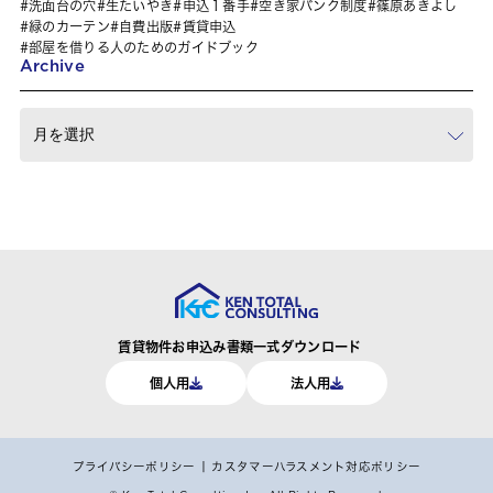
洗面台の穴
生たいやき
申込１番手
空き家バンク制度
篠原あきよし
緑のカーテン
自費出版
賃貸申込
部屋を借りる人のためのガイドブック
Archive
賃貸物件お申込み書類一式ダウンロード
個人用
法人用
プライバシーポリシー
カスタマーハラスメント対応ポリシー