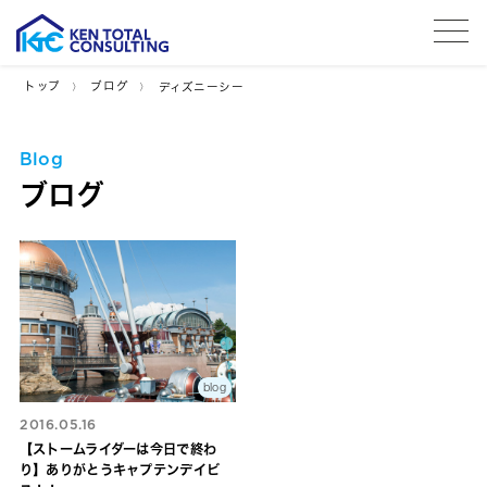
tog
トップ
ブログ
ディズニーシー
Blog
ブログ
blog
2016.05.16
【ストームライダーは今日で終わ
り】ありがとうキャプテンデイビ