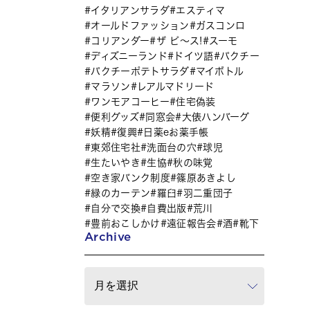
イタリアンサラダ
エスティマ
オールドファッション
ガスコンロ
コリアンダー
ザ ピ〜ス!
スーモ
ディズニーランド
ドイツ語
パクチー
パクチーポテトサラダ
マイボトル
マラソン
レアルマドリード
ワンモアコーヒー
住宅偽装
便利グッズ
同窓会
大俵ハンバーグ
妖精
復興
日薬eお薬手帳
東郊住宅社
洗面台の穴
球児
生たいやき
生協
秋の味覚
空き家バンク制度
篠原あきよし
緑のカーテン
羅臼
羽二重団子
自分で交換
自費出版
荒川
豊前おこしかけ
遠征報告会
酒
靴下
Archive