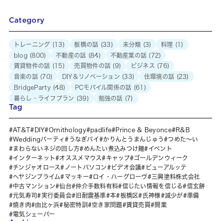
Category
トレーニング
(13)
板橋の話
(33)
未分類
(3)
料理
(1)
blog
(800)
不動産の話
(84)
不動産業の話
(72)
賃貸物件の話
(15)
売買物件の話
(9)
ビジネス
(76)
音楽の話
(70)
DIY＆リノベーション
(33)
住環境の話
(23)
BridgeParty
(48)
PCモバイル関係の話
(61)
暮らし・ライフプラン
(39)
勉強の話
(7)
Tag
AT&T
DIY
Ornithology
padlife
Prince & Beyonce
R&B
Weddingパーティ
うなぎパイ
かりんとうまんじゅう
つめた～い
まわらないネジの回し方
めんたい煮込みつけ麺
イベント
インターネット
オススメマウス
キャップ
ゴールデンウィーク
チンジャオロース
ノートパソコン
ビデオ会議
ビューアルッテ
ヘヤジンプライム
マッキー
ロイ・ハーグローヴ
三興塗料株式会社
中古マンション
仙台
仲介手数料有料
信じたい情報を信じる
信玄餅
元気寿司
実行委員会
旧耐震基準
本
板橋区
氏神様
減少が
準備
焼き肉
由比ヶ浜
秘密特訓
空き家問題
賃貸売買
開業
電気シェーバー