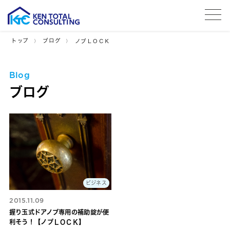
tog
トップ
ブログ
ノブＬＯＣＫ
Blog
ブログ
ビジネス
2015.11.09
握り玉式ドアノブ専用の補助錠が便
利そう！【ノブＬＯＣＫ】