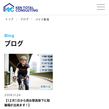
tog
トップ
ブログ
バイク置場
Blog
ブログ
板橋の話
2018.11.24
【12月1日から西台駅高架下に駐
輪場が出来ます！】