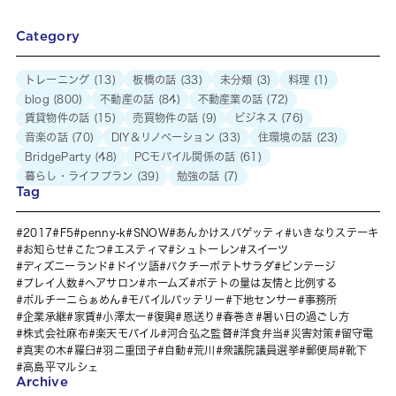
Category
トレーニング
(13)
板橋の話
(33)
未分類
(3)
料理
(1)
blog
(800)
不動産の話
(84)
不動産業の話
(72)
賃貸物件の話
(15)
売買物件の話
(9)
ビジネス
(76)
音楽の話
(70)
DIY＆リノベーション
(33)
住環境の話
(23)
BridgeParty
(48)
PCモバイル関係の話
(61)
暮らし・ライフプラン
(39)
勉強の話
(7)
Tag
2017
F5
penny-k
SNOW
あんかけスパゲッティ
いきなりステーキ
お知らせ
こたつ
エスティマ
シュトーレン
スイーツ
ディズニーランド
ドイツ語
パクチーポテトサラダ
ビンテージ
プレイ人数
ヘアサロン
ホームズ
ポテトの量は友情と比例する
ポルチーニらぁめん
モバイルバッテリー
下地センサー
事務所
企業承継
家賃
小澤太一
復興
恩送り
春巻き
暑い日の過ごし方
株式会社麻布
楽天モバイル
河合弘之監督
洋食弁当
災害対策
留守電
真実の木
羅臼
羽二重団子
自動
荒川
衆議院議員選挙
郵便局
靴下
高島平マルシェ
Archive