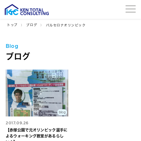
tog
トップ
ブログ
バルセロナオリンピック
Blog
ブログ
blog
2017.09.26
【赤塚公園で元オリンピック選手に
よるウォーキング教室があるらし