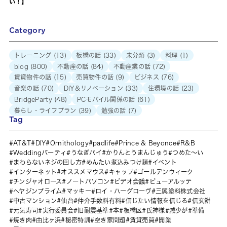
い！】
Category
トレーニング
(13)
板橋の話
(33)
未分類
(3)
料理
(1)
blog
(800)
不動産の話
(84)
不動産業の話
(72)
賃貸物件の話
(15)
売買物件の話
(9)
ビジネス
(76)
音楽の話
(70)
DIY＆リノベーション
(33)
住環境の話
(23)
BridgeParty
(48)
PCモバイル関係の話
(61)
暮らし・ライフプラン
(39)
勉強の話
(7)
Tag
AT&T
DIY
Ornithology
padlife
Prince & Beyonce
R&B
Weddingパーティ
うなぎパイ
かりんとうまんじゅう
つめた～い
まわらないネジの回し方
めんたい煮込みつけ麺
イベント
インターネット
オススメマウス
キャップ
ゴールデンウィーク
チンジャオロース
ノートパソコン
ビデオ会議
ビューアルッテ
ヘヤジンプライム
マッキー
ロイ・ハーグローヴ
三興塗料株式会社
中古マンション
仙台
仲介手数料有料
信じたい情報を信じる
信玄餅
元気寿司
実行委員会
旧耐震基準
本
板橋区
氏神様
減少が
準備
焼き肉
由比ヶ浜
秘密特訓
空き家問題
賃貸売買
開業