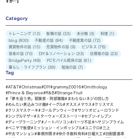
すが…】
Category
トレーニング
(13)
板橋の話
(33)
未分類
(3)
料理
(1)
blog
(800)
不動産の話
(84)
不動産業の話
(72)
賃貸物件の話
(15)
売買物件の話
(9)
ビジネス
(76)
音楽の話
(70)
DIY＆リノベーション
(33)
住環境の話
(23)
BridgeParty
(48)
PCモバイル関係の話
(61)
暮らし・ライフプラン
(39)
勉強の話
(7)
Tag
AT&T
Christmas
DIY
grammy20016
Ornithology
Prince & Beyonce
R&B
Strange Fruit
「夢を追う男」冒険家・阿部雅龍
まわらないネジの回し方
めんたい煮込みつけ麺
イーグル
オススメマウス
クリスマス
クリスマスケーキ
ゴールデンウィーク
サンリオピューロランド
シングルマザー
スターウォーズストーリー
セブン-イレブン
ディープラーニング
ノートパソコン
パーツ不足
ヘヤジンプライム
ベニヤで板壁
ミッション・インポッシブル
ユニクロ
三上
中古マンション
事務所開き
仲介手数料有料
日曜大工
旧耐震基準