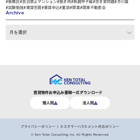
板橋区
民泊禁止マンション
焼き肉
熱闘甲子園
空き家問題
芥川賞
試験勉強
賃貸売買
賃貸申込
重説
開業
関東不動産会
Archive
賃貸物件お申込み書類一式ダウンロード
個人用
法人用
プライバシーポリシー
カスタマーハラスメント対応ポリシー
© Ken Total Consulting, Inc.
All Rights Reserved.