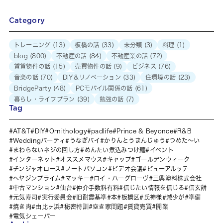
Category
トレーニング
(13)
板橋の話
(33)
未分類
(3)
料理
(1)
blog
(800)
不動産の話
(84)
不動産業の話
(72)
賃貸物件の話
(15)
売買物件の話
(9)
ビジネス
(76)
音楽の話
(70)
DIY＆リノベーション
(33)
住環境の話
(23)
BridgeParty
(48)
PCモバイル関係の話
(61)
暮らし・ライフプラン
(39)
勉強の話
(7)
Tag
AT&T
DIY
Ornithology
padlife
Prince & Beyonce
R&B
Weddingパーティ
うなぎパイ
かりんとうまんじゅう
つめた～い
まわらないネジの回し方
めんたい煮込みつけ麺
イベント
インターネット
オススメマウス
キャップ
ゴールデンウィーク
チンジャオロース
ノートパソコン
ビデオ会議
ビューアルッテ
ヘヤジンプライム
マッキー
ロイ・ハーグローヴ
三興塗料株式会社
中古マンション
仙台
仲介手数料有料
信じたい情報を信じる
信玄餅
元気寿司
実行委員会
旧耐震基準
本
板橋区
氏神様
減少が
準備
焼き肉
由比ヶ浜
秘密特訓
空き家問題
賃貸売買
開業
電気シェーバー