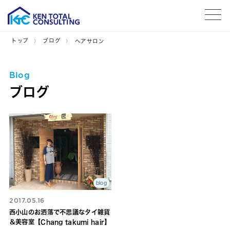
tog
トップ
ブログ
ヘアサロン
Blog
ブログ
blog
2017.05.16
西小山のお洒落で不思議なタイ雑貨
＆美容室【Chang takumi hair】