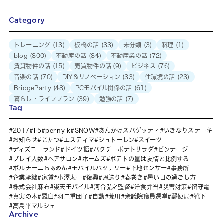
Category
トレーニング
(13)
板橋の話
(33)
未分類
(3)
料理
(1)
blog
(800)
不動産の話
(84)
不動産業の話
(72)
賃貸物件の話
(15)
売買物件の話
(9)
ビジネス
(76)
音楽の話
(70)
DIY＆リノベーション
(33)
住環境の話
(23)
BridgeParty
(48)
PCモバイル関係の話
(61)
暮らし・ライフプラン
(39)
勉強の話
(7)
Tag
2017
F5
penny-k
SNOW
あんかけスパゲッティ
いきなりステーキ
お知らせ
こたつ
エスティマ
シュトーレン
スイーツ
ディズニーランド
ドイツ語
パクチーポテトサラダ
ビンテージ
プレイ人数
ヘアサロン
ホームズ
ポテトの量は友情と比例する
ポルチーニらぁめん
モバイルバッテリー
下地センサー
事務所
企業承継
家賃
小澤太一
復興
恩送り
春巻き
暑い日の過ごし方
株式会社麻布
楽天モバイル
河合弘之監督
洋食弁当
災害対策
留守電
真実の木
羅臼
羽二重団子
自動
荒川
衆議院議員選挙
郵便局
靴下
高島平マルシェ
Archive