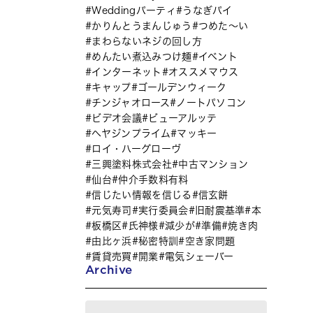
Weddingパーティ
うなぎパイ
かりんとうまんじゅう
つめた～い
まわらないネジの回し方
めんたい煮込みつけ麺
イベント
インターネット
オススメマウス
キャップ
ゴールデンウィーク
チンジャオロース
ノートパソコン
ビデオ会議
ビューアルッテ
ヘヤジンプライム
マッキー
ロイ・ハーグローヴ
三興塗料株式会社
中古マンション
仙台
仲介手数料有料
信じたい情報を信じる
信玄餅
元気寿司
実行委員会
旧耐震基準
本
板橋区
氏神様
減少が
準備
焼き肉
由比ヶ浜
秘密特訓
空き家問題
賃貸売買
開業
電気シェーバー
Archive