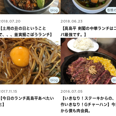
blog
板橋
2018.07.20
2018.06.23
【土用の丑の日ということ
【高島平 剣閣の中華ランチは
で、、、釜寅鰻ごぼうランチ】
パ最強です。】
blog
b
2017.11.15
2016.07.05
【今日のランチ高島平あぺたい
【いきなり！ステーキからの
と】
作いきなり！Gチャーハン】今
から僕も肉会員。