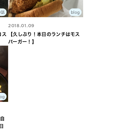
の話
blog
2018.01.09
コス
【久しぶり！本日のランチはモス
バーガー！】
log
、自
日