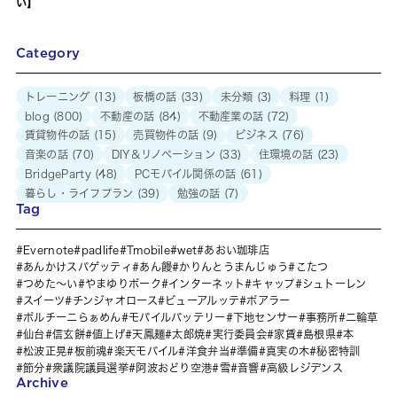
い】
Category
トレーニング
(13)
板橋の話
(33)
未分類
(3)
料理
(1)
blog
(800)
不動産の話
(84)
不動産業の話
(72)
賃貸物件の話
(15)
売買物件の話
(9)
ビジネス
(76)
音楽の話
(70)
DIY＆リノベーション
(33)
住環境の話
(23)
BridgeParty
(48)
PCモバイル関係の話
(61)
暮らし・ライフプラン
(39)
勉強の話
(7)
Tag
Evernote
padlife
Tmobile
wet
あおい珈琲店
あんかけスパゲッティ
あん饅
かりんとうまんじゅう
こたつ
つめた～い
やまゆりポーク
インターネット
キャップ
シュトーレン
スイーツ
チンジャオロース
ビューアルッテ
ポアラー
ポルチーニらぁめん
モバイルバッテリー
下地センサー
事務所
二輪草
仙台
信玄餅
値上げ
天鳳麺
太郎焼
実行委員会
家賃
島根県
本
松波正晃
板前魂
楽天モバイル
洋食弁当
準備
真実の木
秘密特訓
節分
衆議院議員選挙
阿波おどり空港
雪
音響
高級レジデンス
Archive