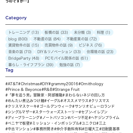
うのですが…】
Category
トレーニング
(13)
板橋の話
(33)
未分類
(3)
料理
(1)
blog
(800)
不動産の話
(84)
不動産業の話
(72)
賃貸物件の話
(15)
売買物件の話
(9)
ビジネス
(76)
音楽の話
(70)
DIY＆リノベーション
(33)
住環境の話
(23)
BridgeParty
(48)
PCモバイル関係の話
(61)
暮らし・ライフプラン
(39)
勉強の話
(7)
Tag
AT&T
Christmas
DIY
grammy20016
Ornithology
Prince & Beyonce
R&B
Strange Fruit
「夢を追う男」冒険家・阿部雅龍
まわらないネジの回し方
めんたい煮込みつけ麺
イーグル
オススメマウス
クリスマス
クリスマスケーキ
ゴールデンウィーク
サンリオピューロランド
シングルマザー
スターウォーズストーリー
セブン-イレブン
ディープラーニング
ノートパソコン
パーツ不足
ヘヤジンプライム
ベニヤで板壁
ミッション・インポッシブル
ユニクロ
三上
中古マンション
事務所開き
仲介手数料有料
日曜大工
旧耐震基準