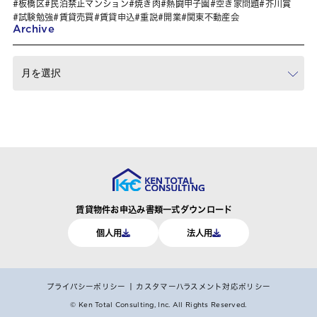
板橋区
民泊禁止マンション
焼き肉
熱闘甲子園
空き家問題
芥川賞
試験勉強
賃貸売買
賃貸申込
重説
開業
関東不動産会
Archive
賃貸物件お申込み書類一式ダウンロード
個人用
法人用
プライバシーポリシー
カスタマーハラスメント対応ポリシー
© Ken Total Consulting, Inc.
All Rights Reserved.