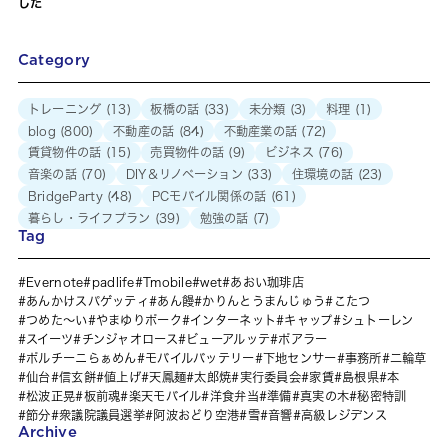
した
Category
トレーニング
(13)
板橋の話
(33)
未分類
(3)
料理
(1)
blog
(800)
不動産の話
(84)
不動産業の話
(72)
賃貸物件の話
(15)
売買物件の話
(9)
ビジネス
(76)
音楽の話
(70)
DIY＆リノベーション
(33)
住環境の話
(23)
BridgeParty
(48)
PCモバイル関係の話
(61)
暮らし・ライフプラン
(39)
勉強の話
(7)
Tag
Evernote
padlife
Tmobile
wet
あおい珈琲店
あんかけスパゲッティ
あん饅
かりんとうまんじゅう
こたつ
つめた～い
やまゆりポーク
インターネット
キャップ
シュトーレン
スイーツ
チンジャオロース
ビューアルッテ
ポアラー
ポルチーニらぁめん
モバイルバッテリー
下地センサー
事務所
二輪草
仙台
信玄餅
値上げ
天鳳麺
太郎焼
実行委員会
家賃
島根県
本
松波正晃
板前魂
楽天モバイル
洋食弁当
準備
真実の木
秘密特訓
節分
衆議院議員選挙
阿波おどり空港
雪
音響
高級レジデンス
Archive