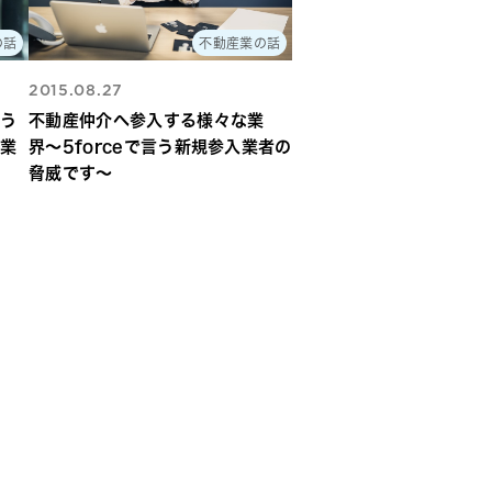
の話
不動産業の話
2015.08.27
失う
不動産仲介へ参入する様々な業
介業
界〜5forceで言う新規参入業者の
脅威です〜