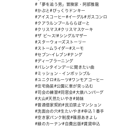
「夢を追う男」冒険家・阿部雅龍
かぶと
びっくりドンキー
アイスコーヒー
イーグル
ガスコンロ
クアラルンプールららぽーと
クリスマス
クリスマスケーキ
ザ ピ〜ス!
シングルマザー
スターウォーズストーリー
ストームライダー
スーモ
セブン-イレブン
テング
ディープラーニング
バレンタインデーに聞きたい曲
ミッション・インポッシブル
ユニクロ
ルーツ
ワンモアコーヒー
住宅偽装
公園に車が突っ込む
司会の練習
同窓会
大俵ハンバーグ
大山
天然たいやき
姉妹
普通借家契約
民泊禁止マンション
洗面台の穴
生たいやき
申込１番手
空き家バンク制度
篠原あきよし
緑のカーテン
自費出版
賃貸申込