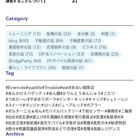
課金することについて】
よ】
Category
トレーニング
(13)
板橋の話
(33)
未分類
(3)
料理
(1)
blog
(800)
不動産の話
(84)
不動産業の話
(72)
賃貸物件の話
(15)
売買物件の話
(9)
ビジネス
(76)
音楽の話
(70)
DIY＆リノベーション
(33)
住環境の話
(23)
BridgeParty
(48)
PCモバイル関係の話
(61)
暮らし・ライフプラン
(39)
勉強の話
(7)
Tag
Evernote
padlife
Tmobile
wet
あおい珈琲店
あんかけスパゲッティ
あん饅
かりんとうまんじゅう
こたつ
つめた～い
やまゆりポーク
インターネット
キャップ
シュトーレン
スイーツ
チンジャオロース
ビューアルッテ
ポアラー
ポルチーニらぁめん
モバイルバッテリー
下地センサー
事務所
二輪草
仙台
信玄餅
値上げ
天鳳麺
太郎焼
実行委員会
家賃
島根県
本
松波正晃
板前魂
楽天モバイル
洋食弁当
準備
真実の木
秘密特訓
節分
衆議院議員選挙
阿波おどり空港
雪
音響
高級レジデンス
Archive