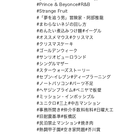
Prince & Beyonce
R&B
Strange Fruit
「夢を追う男」冒険家・阿部雅龍
まわらないネジの回し方
めんたい煮込みつけ麺
イーグル
オススメマウス
クリスマス
クリスマスケーキ
ゴールデンウィーク
サンリオピューロランド
シングルマザー
スターウォーズストーリー
セブン-イレブン
ディープラーニング
ノートパソコン
パーツ不足
ヘヤジンプライム
ベニヤで板壁
ミッション・インポッシブル
ユニクロ
三上
中古マンション
事務所開き
仲介手数料有料
日曜大工
旧耐震基準
板橋区
民泊禁止マンション
焼き肉
熱闘甲子園
空き家問題
芥川賞