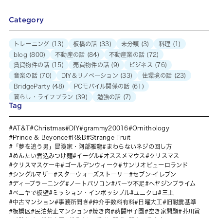
Category
トレーニング
(13)
板橋の話
(33)
未分類
(3)
料理
(1)
blog
(800)
不動産の話
(84)
不動産業の話
(72)
賃貸物件の話
(15)
売買物件の話
(9)
ビジネス
(76)
音楽の話
(70)
DIY＆リノベーション
(33)
住環境の話
(23)
BridgeParty
(48)
PCモバイル関係の話
(61)
暮らし・ライフプラン
(39)
勉強の話
(7)
Tag
AT&T
Christmas
DIY
grammy20016
Ornithology
Prince & Beyonce
R&B
Strange Fruit
「夢を追う男」冒険家・阿部雅龍
まわらないネジの回し方
めんたい煮込みつけ麺
イーグル
オススメマウス
クリスマス
クリスマスケーキ
ゴールデンウィーク
サンリオピューロランド
シングルマザー
スターウォーズストーリー
セブン-イレブン
ディープラーニング
ノートパソコン
パーツ不足
ヘヤジンプライム
ベニヤで板壁
ミッション・インポッシブル
ユニクロ
三上
中古マンション
事務所開き
仲介手数料有料
日曜大工
旧耐震基準
板橋区
民泊禁止マンション
焼き肉
熱闘甲子園
空き家問題
芥川賞