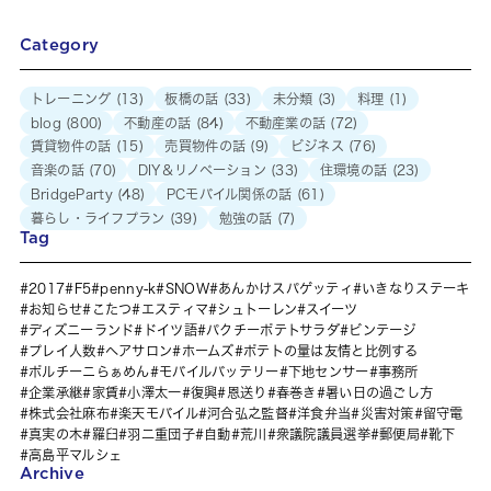
Category
トレーニング
(13)
板橋の話
(33)
未分類
(3)
料理
(1)
blog
(800)
不動産の話
(84)
不動産業の話
(72)
賃貸物件の話
(15)
売買物件の話
(9)
ビジネス
(76)
音楽の話
(70)
DIY＆リノベーション
(33)
住環境の話
(23)
BridgeParty
(48)
PCモバイル関係の話
(61)
暮らし・ライフプラン
(39)
勉強の話
(7)
Tag
2017
F5
penny-k
SNOW
あんかけスパゲッティ
いきなりステーキ
お知らせ
こたつ
エスティマ
シュトーレン
スイーツ
ディズニーランド
ドイツ語
パクチーポテトサラダ
ビンテージ
プレイ人数
ヘアサロン
ホームズ
ポテトの量は友情と比例する
ポルチーニらぁめん
モバイルバッテリー
下地センサー
事務所
企業承継
家賃
小澤太一
復興
恩送り
春巻き
暑い日の過ごし方
株式会社麻布
楽天モバイル
河合弘之監督
洋食弁当
災害対策
留守電
真実の木
羅臼
羽二重団子
自動
荒川
衆議院議員選挙
郵便局
靴下
高島平マルシェ
Archive