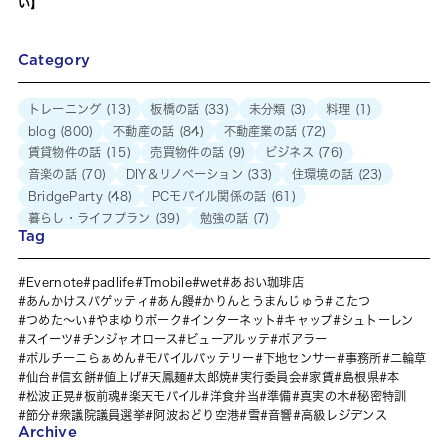
い】
Category
トレーニング
(13)
板橋の話
(33)
未分類
(3)
料理
(1)
blog
(800)
不動産の話
(84)
不動産業の話
(72)
賃貸物件の話
(15)
売買物件の話
(9)
ビジネス
(76)
音楽の話
(70)
DIY＆リノベーション
(33)
住環境の話
(23)
BridgeParty
(48)
PCモバイル関係の話
(61)
暮らし・ライフプラン
(39)
勉強の話
(7)
Tag
Evernote
padlife
Tmobile
wet
あおい珈琲店
あんかけスパゲッティ
あん饅
かりんとうまんじゅう
こたつ
つめた～い
やまゆりポーク
インターネット
キャップ
シュトーレン
スイーツ
チンジャオロース
ビューアルッテ
ポアラー
ポルチーニらぁめん
モバイルバッテリー
下地センサー
事務所
二輪草
仙台
信玄餅
値上げ
天鳳麺
太郎焼
実行委員会
家賃
島根県
本
松波正晃
板前魂
楽天モバイル
洋食弁当
準備
真実の木
秘密特訓
節分
衆議院議員選挙
阿波おどり空港
雪
音響
高級レジデンス
Archive