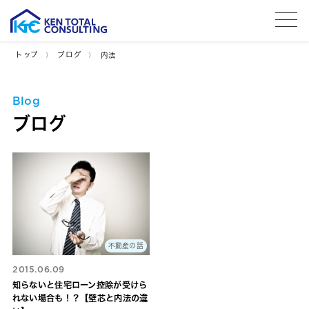
tog
トップ
ブログ
内法
Blog
ブログ
不動産の話
2015.06.09
知らないと住宅ローン控除が受けら
れない場合も！？【壁芯と内法の違