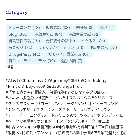
Category
トレーニング
(13)
板橋の話
(33)
未分類
(3)
料理
(1)
blog
(800)
不動産の話
(84)
不動産業の話
(72)
賃貸物件の話
(15)
売買物件の話
(9)
ビジネス
(76)
音楽の話
(70)
DIY＆リノベーション
(33)
住環境の話
(23)
BridgeParty
(48)
PCモバイル関係の話
(61)
暮らし・ライフプラン
(39)
勉強の話
(7)
Tag
AT&T
Christmas
DIY
grammy20016
Ornithology
Prince & Beyonce
R&B
Strange Fruit
「夢を追う男」冒険家・阿部雅龍
まわらないネジの回し方
めんたい煮込みつけ麺
イーグル
オススメマウス
クリスマス
クリスマスケーキ
ゴールデンウィーク
サンリオピューロランド
シングルマザー
スターウォーズストーリー
セブン-イレブン
ディープラーニング
ノートパソコン
パーツ不足
ヘヤジンプライム
ベニヤで板壁
ミッション・インポッシブル
ユニクロ
三上
中古マンション
事務所開き
仲介手数料有料
日曜大工
旧耐震基準
板橋区
民泊禁止マンション
焼き肉
熱闘甲子園
空き家問題
芥川賞