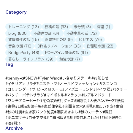
Category
トレーニング
(13)
板橋の話
(33)
未分類
(3)
料理
(1)
blog
(800)
不動産の話
(84)
不動産業の話
(72)
賃貸物件の話
(15)
売買物件の話
(9)
ビジネス
(76)
音楽の話
(70)
DIY＆リノベーション
(33)
住環境の話
(23)
BridgeParty
(48)
PCモバイル関係の話
(61)
暮らし・ライフプラン
(39)
勉強の話
(7)
Tag
penny-k
SNOW
Tyler Ward
いきなりステーキ
お知らせ
イタリアンサラダ
エスティマ
オールドファッション
ガスコンロ
コリアンダー
ザ ピ〜ス!
スーモ
ディズニーランド
ドイツ語
パクチー
パクチーポテトサラダ
マイボトル
マラソン
レアルマドリード
ワンモアコーヒー
住宅偽装
便利グッズ
同窓会
大俵ハンバーグ
妖精
復興
日薬eお薬手帳
東郊住宅社
洗面台の穴
球児
生たいやき
生協
秋の味覚
空き家バンク制度
篠原あきよし
緑のカーテン
羅臼
羽二重団子
自分で交換
自費出版
荒川
豊前おこしかけ
遠征報告会
酒
靴下
Archive