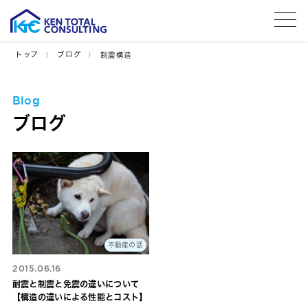
tog
トップ
ブログ
制震構造
Blog
ブログ
不動産の話
2015.06.16
耐震と制震と免震の違いについて
【構造の違いによる性能とコスト】