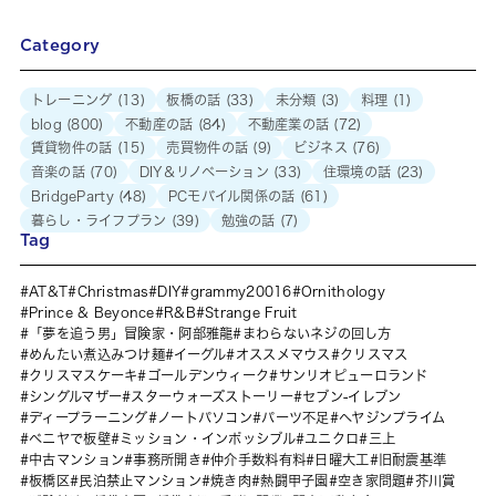
Category
トレーニング
(13)
板橋の話
(33)
未分類
(3)
料理
(1)
blog
(800)
不動産の話
(84)
不動産業の話
(72)
賃貸物件の話
(15)
売買物件の話
(9)
ビジネス
(76)
音楽の話
(70)
DIY＆リノベーション
(33)
住環境の話
(23)
BridgeParty
(48)
PCモバイル関係の話
(61)
暮らし・ライフプラン
(39)
勉強の話
(7)
Tag
AT&T
Christmas
DIY
grammy20016
Ornithology
Prince & Beyonce
R&B
Strange Fruit
「夢を追う男」冒険家・阿部雅龍
まわらないネジの回し方
めんたい煮込みつけ麺
イーグル
オススメマウス
クリスマス
クリスマスケーキ
ゴールデンウィーク
サンリオピューロランド
シングルマザー
スターウォーズストーリー
セブン-イレブン
ディープラーニング
ノートパソコン
パーツ不足
ヘヤジンプライム
ベニヤで板壁
ミッション・インポッシブル
ユニクロ
三上
中古マンション
事務所開き
仲介手数料有料
日曜大工
旧耐震基準
板橋区
民泊禁止マンション
焼き肉
熱闘甲子園
空き家問題
芥川賞