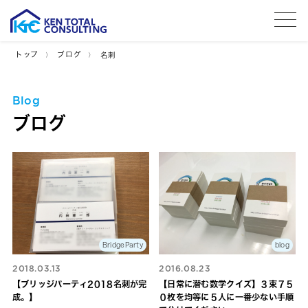
tog
トップ
ブログ
名刺
Blog
ブログ
BridgeParty
blog
2018.03.13
2016.08.23
【ブリッジパーティ2018名刺が完
【日常に潜む数学クイズ】３束７５
成。】
０枚を均等に５人に一番少ない手順