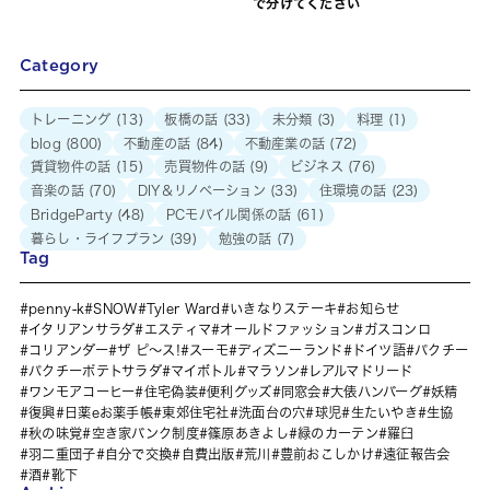
で分けてください
Category
トレーニング
(13)
板橋の話
(33)
未分類
(3)
料理
(1)
blog
(800)
不動産の話
(84)
不動産業の話
(72)
賃貸物件の話
(15)
売買物件の話
(9)
ビジネス
(76)
音楽の話
(70)
DIY＆リノベーション
(33)
住環境の話
(23)
BridgeParty
(48)
PCモバイル関係の話
(61)
暮らし・ライフプラン
(39)
勉強の話
(7)
Tag
penny-k
SNOW
Tyler Ward
いきなりステーキ
お知らせ
イタリアンサラダ
エスティマ
オールドファッション
ガスコンロ
コリアンダー
ザ ピ〜ス!
スーモ
ディズニーランド
ドイツ語
パクチー
パクチーポテトサラダ
マイボトル
マラソン
レアルマドリード
ワンモアコーヒー
住宅偽装
便利グッズ
同窓会
大俵ハンバーグ
妖精
復興
日薬eお薬手帳
東郊住宅社
洗面台の穴
球児
生たいやき
生協
秋の味覚
空き家バンク制度
篠原あきよし
緑のカーテン
羅臼
羽二重団子
自分で交換
自費出版
荒川
豊前おこしかけ
遠征報告会
酒
靴下