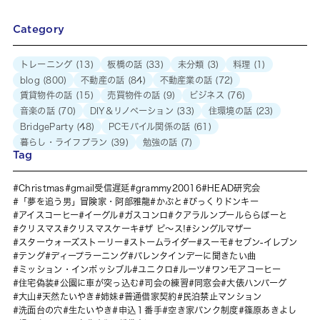
Category
トレーニング
(13)
板橋の話
(33)
未分類
(3)
料理
(1)
blog
(800)
不動産の話
(84)
不動産業の話
(72)
賃貸物件の話
(15)
売買物件の話
(9)
ビジネス
(76)
音楽の話
(70)
DIY＆リノベーション
(33)
住環境の話
(23)
BridgeParty
(48)
PCモバイル関係の話
(61)
暮らし・ライフプラン
(39)
勉強の話
(7)
Tag
Christmas
gmail受信遅延
grammy20016
HEAD研究会
「夢を追う男」冒険家・阿部雅龍
かぶと
びっくりドンキー
アイスコーヒー
イーグル
ガスコンロ
クアラルンプールららぽーと
クリスマス
クリスマスケーキ
ザ ピ〜ス!
シングルマザー
スターウォーズストーリー
ストームライダー
スーモ
セブン-イレブン
テング
ディープラーニング
バレンタインデーに聞きたい曲
ミッション・インポッシブル
ユニクロ
ルーツ
ワンモアコーヒー
住宅偽装
公園に車が突っ込む
司会の練習
同窓会
大俵ハンバーグ
大山
天然たいやき
姉妹
普通借家契約
民泊禁止マンション
洗面台の穴
生たいやき
申込１番手
空き家バンク制度
篠原あきよし