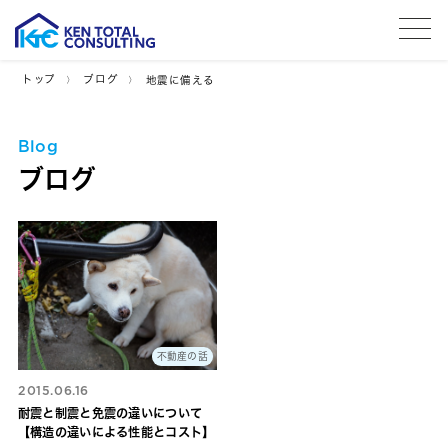
tog
トップ
ブログ
地震に備える
Blog
ブログ
不動産の話
2015.06.16
耐震と制震と免震の違いについて
【構造の違いによる性能とコスト】