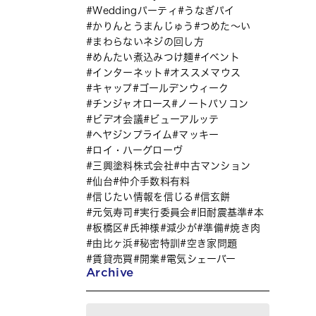
Weddingパーティ
うなぎパイ
かりんとうまんじゅう
つめた～い
まわらないネジの回し方
めんたい煮込みつけ麺
イベント
インターネット
オススメマウス
キャップ
ゴールデンウィーク
チンジャオロース
ノートパソコン
ビデオ会議
ビューアルッテ
ヘヤジンプライム
マッキー
ロイ・ハーグローヴ
三興塗料株式会社
中古マンション
仙台
仲介手数料有料
信じたい情報を信じる
信玄餅
元気寿司
実行委員会
旧耐震基準
本
板橋区
氏神様
減少が
準備
焼き肉
由比ヶ浜
秘密特訓
空き家問題
賃貸売買
開業
電気シェーバー
Archive