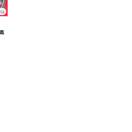
log
鳳