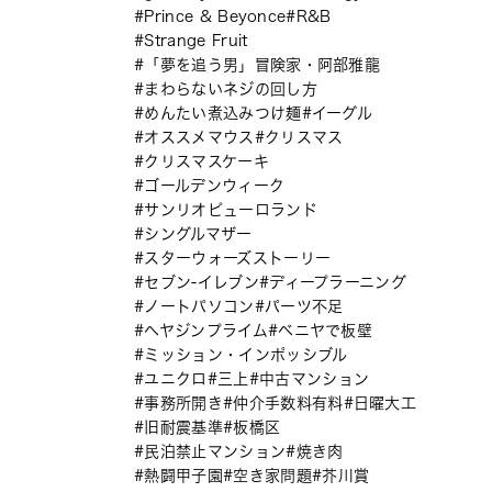
Prince & Beyonce
R&B
Strange Fruit
「夢を追う男」冒険家・阿部雅龍
まわらないネジの回し方
めんたい煮込みつけ麺
イーグル
オススメマウス
クリスマス
クリスマスケーキ
ゴールデンウィーク
サンリオピューロランド
シングルマザー
スターウォーズストーリー
セブン-イレブン
ディープラーニング
ノートパソコン
パーツ不足
ヘヤジンプライム
ベニヤで板壁
ミッション・インポッシブル
ユニクロ
三上
中古マンション
事務所開き
仲介手数料有料
日曜大工
旧耐震基準
板橋区
民泊禁止マンション
焼き肉
熱闘甲子園
空き家問題
芥川賞