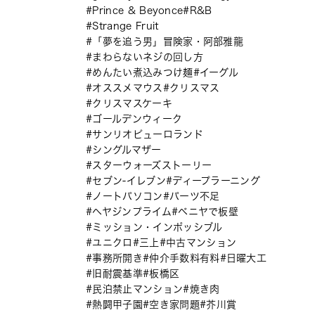
Prince & Beyonce
R&B
Strange Fruit
「夢を追う男」冒険家・阿部雅龍
まわらないネジの回し方
めんたい煮込みつけ麺
イーグル
オススメマウス
クリスマス
クリスマスケーキ
ゴールデンウィーク
サンリオピューロランド
シングルマザー
スターウォーズストーリー
セブン-イレブン
ディープラーニング
ノートパソコン
パーツ不足
ヘヤジンプライム
ベニヤで板壁
ミッション・インポッシブル
ユニクロ
三上
中古マンション
事務所開き
仲介手数料有料
日曜大工
旧耐震基準
板橋区
民泊禁止マンション
焼き肉
熱闘甲子園
空き家問題
芥川賞