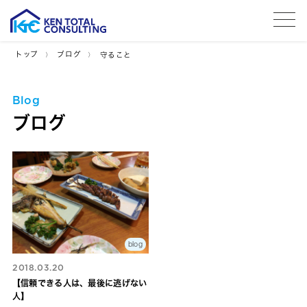
tog
トップ
ブログ
守ること
Blog
ブログ
blog
2018.03.20
【信頼できる人は、最後に逃げない
人】