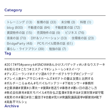
Category
トレーニング
(13)
板橋の話
(33)
未分類
(3)
料理
(1)
blog
(800)
不動産の話
(84)
不動産業の話
(72)
賃貸物件の話
(15)
売買物件の話
(9)
ビジネス
(76)
音楽の話
(70)
DIY＆リノベーション
(33)
住環境の話
(23)
BridgeParty
(48)
PCモバイル関係の話
(61)
暮らし・ライフプラン
(39)
勉強の話
(7)
Tag
2017
F5
penny-k
SNOW
あんかけスパゲッティ
いきなりステーキ
お知らせ
こたつ
エスティマ
シュトーレン
スイーツ
ディズニーランド
ドイツ語
パクチーポテトサラダ
ビンテージ
プレイ人数
ヘアサロン
ホームズ
ポテトの量は友情と比例する
ポルチーニらぁめん
モバイルバッテリー
下地センサー
事務所
企業承継
家賃
小澤太一
復興
恩送り
春巻き
暑い日の過ごし方
株式会社麻布
楽天モバイル
河合弘之監督
洋食弁当
災害対策
留守電
真実の木
羅臼
羽二重団子
自動
荒川
衆議院議員選挙
郵便局
靴下
高島平マルシェ
Archive