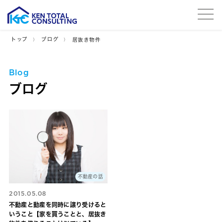
tog
トップ
ブログ
居抜き物件
Blog
ブログ
不動産の話
2015.05.08
不動産と動産を同時に譲り受けると
いうこと【家を買うことと、居抜き