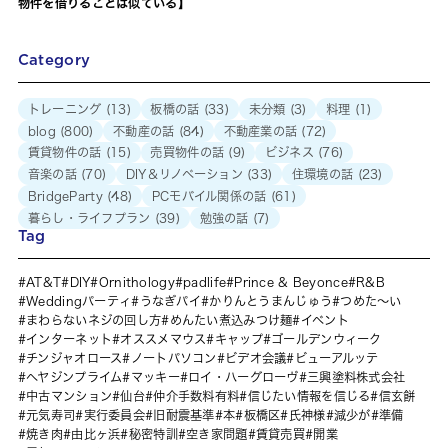
物件を借りることは似ている】
Category
トレーニング
(13)
板橋の話
(33)
未分類
(3)
料理
(1)
blog
(800)
不動産の話
(84)
不動産業の話
(72)
賃貸物件の話
(15)
売買物件の話
(9)
ビジネス
(76)
音楽の話
(70)
DIY＆リノベーション
(33)
住環境の話
(23)
BridgeParty
(48)
PCモバイル関係の話
(61)
暮らし・ライフプラン
(39)
勉強の話
(7)
Tag
AT&T
DIY
Ornithology
padlife
Prince & Beyonce
R&B
Weddingパーティ
うなぎパイ
かりんとうまんじゅう
つめた～い
まわらないネジの回し方
めんたい煮込みつけ麺
イベント
インターネット
オススメマウス
キャップ
ゴールデンウィーク
チンジャオロース
ノートパソコン
ビデオ会議
ビューアルッテ
ヘヤジンプライム
マッキー
ロイ・ハーグローヴ
三興塗料株式会社
中古マンション
仙台
仲介手数料有料
信じたい情報を信じる
信玄餅
元気寿司
実行委員会
旧耐震基準
本
板橋区
氏神様
減少が
準備
焼き肉
由比ヶ浜
秘密特訓
空き家問題
賃貸売買
開業