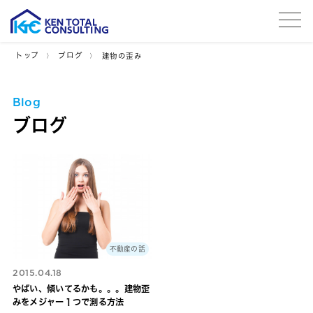
tog
トップ
ブログ
建物の歪み
Blog
ブログ
不動産の話
2015.04.18
やばい、傾いてるかも。。。建物歪
みをメジャー１つで測る方法