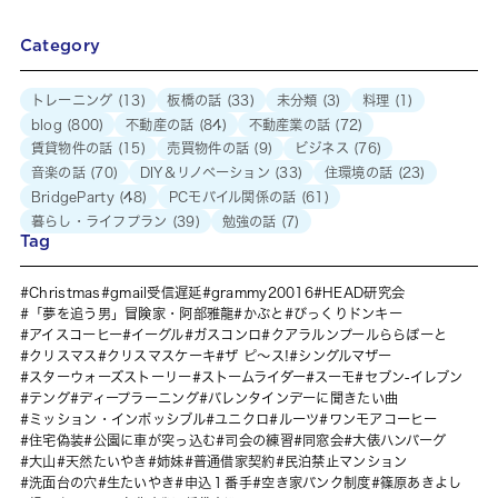
Category
トレーニング
(13)
板橋の話
(33)
未分類
(3)
料理
(1)
blog
(800)
不動産の話
(84)
不動産業の話
(72)
賃貸物件の話
(15)
売買物件の話
(9)
ビジネス
(76)
音楽の話
(70)
DIY＆リノベーション
(33)
住環境の話
(23)
BridgeParty
(48)
PCモバイル関係の話
(61)
暮らし・ライフプラン
(39)
勉強の話
(7)
Tag
Christmas
gmail受信遅延
grammy20016
HEAD研究会
「夢を追う男」冒険家・阿部雅龍
かぶと
びっくりドンキー
アイスコーヒー
イーグル
ガスコンロ
クアラルンプールららぽーと
クリスマス
クリスマスケーキ
ザ ピ〜ス!
シングルマザー
スターウォーズストーリー
ストームライダー
スーモ
セブン-イレブン
テング
ディープラーニング
バレンタインデーに聞きたい曲
ミッション・インポッシブル
ユニクロ
ルーツ
ワンモアコーヒー
住宅偽装
公園に車が突っ込む
司会の練習
同窓会
大俵ハンバーグ
大山
天然たいやき
姉妹
普通借家契約
民泊禁止マンション
洗面台の穴
生たいやき
申込１番手
空き家バンク制度
篠原あきよし