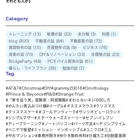
それとも人か】
Category
トレーニング
(13)
板橋の話
(33)
未分類
(3)
料理
(1)
blog
(800)
不動産の話
(84)
不動産業の話
(72)
賃貸物件の話
(15)
売買物件の話
(9)
ビジネス
(76)
音楽の話
(70)
DIY＆リノベーション
(33)
住環境の話
(23)
BridgeParty
(48)
PCモバイル関係の話
(61)
暮らし・ライフプラン
(39)
勉強の話
(7)
Tag
AT&T
Christmas
DIY
grammy20016
Ornithology
Prince & Beyonce
R&B
Strange Fruit
「夢を追う男」冒険家・阿部雅龍
まわらないネジの回し方
めんたい煮込みつけ麺
イーグル
オススメマウス
クリスマス
クリスマスケーキ
ゴールデンウィーク
サンリオピューロランド
シングルマザー
スターウォーズストーリー
セブン-イレブン
ディープラーニング
ノートパソコン
パーツ不足
ヘヤジンプライム
ベニヤで板壁
ミッション・インポッシブル
ユニクロ
三上
中古マンション
事務所開き
仲介手数料有料
日曜大工
旧耐震基準