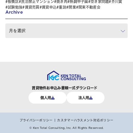
板橋区
民泊禁止マンション
焼き肉
熱闘甲子園
空き家問題
芥川賞
試験勉強
賃貸売買
賃貸申込
重説
開業
関東不動産会
Archive
賃貸物件お申込み書類一式ダウンロード
個人用
法人用
プライバシーポリシー
カスタマーハラスメント対応ポリシー
© Ken Total Consulting, Inc.
All Rights Reserved.