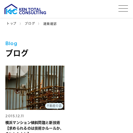
tog
トップ
ブログ
建築確認
Blog
ブログ
不動産の話
2015.12.11
横浜マンション傾斜問題と新技術
【求められるのは技術かルールか、