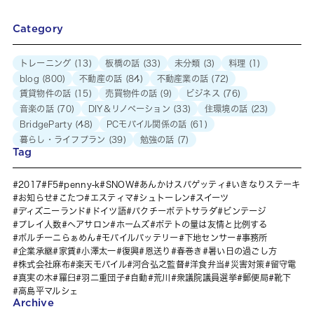
Category
トレーニング
(13)
板橋の話
(33)
未分類
(3)
料理
(1)
blog
(800)
不動産の話
(84)
不動産業の話
(72)
賃貸物件の話
(15)
売買物件の話
(9)
ビジネス
(76)
音楽の話
(70)
DIY＆リノベーション
(33)
住環境の話
(23)
BridgeParty
(48)
PCモバイル関係の話
(61)
暮らし・ライフプラン
(39)
勉強の話
(7)
Tag
2017
F5
penny-k
SNOW
あんかけスパゲッティ
いきなりステーキ
お知らせ
こたつ
エスティマ
シュトーレン
スイーツ
ディズニーランド
ドイツ語
パクチーポテトサラダ
ビンテージ
プレイ人数
ヘアサロン
ホームズ
ポテトの量は友情と比例する
ポルチーニらぁめん
モバイルバッテリー
下地センサー
事務所
企業承継
家賃
小澤太一
復興
恩送り
春巻き
暑い日の過ごし方
株式会社麻布
楽天モバイル
河合弘之監督
洋食弁当
災害対策
留守電
真実の木
羅臼
羽二重団子
自動
荒川
衆議院議員選挙
郵便局
靴下
高島平マルシェ
Archive